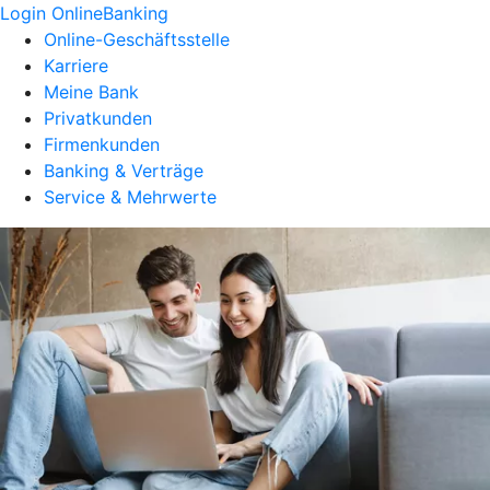
Login OnlineBanking
Online-Geschäftsstelle
Karriere
Meine Bank
Privatkunden
Firmenkunden
Banking & Verträge
Service & Mehrwerte