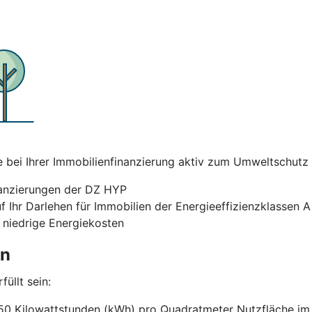
ei Ihrer Immobilienfinanzierung aktiv zum Umweltschutz bei
nanzierungen der DZ HYP
uf Ihr Darlehen für Immobilien der Energieeffizienzklassen 
 niedrige Energiekosten
en
üllt sein:
50 Kilowattstunden (kWh) pro Quadratmeter Nutzfläche im J