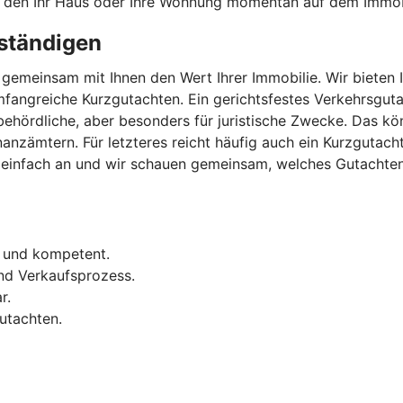
, den Ihr Haus oder Ihre Wohnung momentan auf dem Immob
ständigen
gemeinsam mit Ihnen den Wert Ihrer Immobilie. Wir bieten 
fangreiche Kurzgutachten. Ein gerichtsfestes Verkehrsguta
 behördliche, aber besonders für juristische Zwecke. Das 
inanzämtern. Für letzteres reicht häufig auch ein Kurzguta
infach an und wir schauen gemeinsam, welches Gutachten in
l und kompetent.
nd Verkaufsprozess.
r.
utachten.