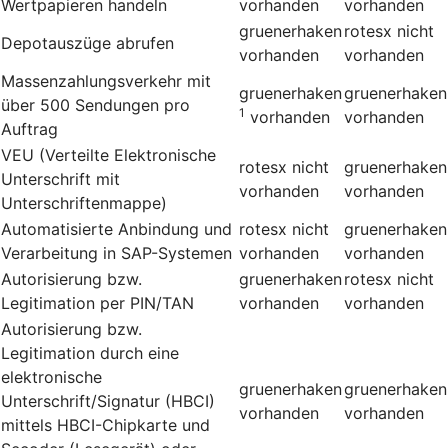
Wertpapieren handeln
vorhanden
vorhanden
gruenerhaken
rotesx
nicht
Depotauszüge abrufen
vorhanden
vorhanden
Massenzahlungsverkehr mit
gruenerhaken
gruenerhaken
über 500 Sendungen pro
1
vorhanden
vorhanden
Auftrag
VEU (Verteilte Elektronische
rotesx
nicht
gruenerhaken
Unterschrift mit
vorhanden
vorhanden
Unterschriftenmappe)
Automatisierte Anbindung und
rotesx
nicht
gruenerhaken
Verarbeitung in SAP-Systemen
vorhanden
vorhanden
Autorisierung bzw.
gruenerhaken
rotesx
nicht
Legitimation per PIN/TAN
vorhanden
vorhanden
Autorisierung bzw.
Legitimation durch eine
elektronische
gruenerhaken
gruenerhaken
Unterschrift/Signatur (HBCI)
vorhanden
vorhanden
mittels HBCI-Chipkarte und