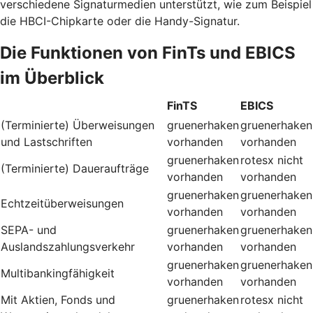
verschiedene Signaturmedien unterstützt, wie zum Beispiel
die HBCI-Chipkarte oder die Handy-Signatur.
Die Funktionen von FinTs und EBICS
im Überblick
FinTS
EBICS
(Terminierte) Überweisungen
gruenerhaken
gruenerhaken
und Lastschriften
vorhanden
vorhanden
gruenerhaken
rotesx
nicht
(Terminierte) Daueraufträge
vorhanden
vorhanden
gruenerhaken
gruenerhaken
Echtzeitüberweisungen
vorhanden
vorhanden
SEPA- und
gruenerhaken
gruenerhaken
Auslandszahlungsverkehr
vorhanden
vorhanden
gruenerhaken
gruenerhaken
Multibankingfähigkeit
vorhanden
vorhanden
Mit Aktien, Fonds und
gruenerhaken
rotesx
nicht