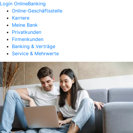
Login OnlineBanking
Online-Geschäftsstelle
Karriere
Meine Bank
Privatkunden
Firmenkunden
Banking & Verträge
Service & Mehrwerte