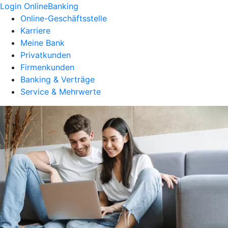
Login OnlineBanking
Online-Geschäftsstelle
Karriere
Meine Bank
Privatkunden
Firmenkunden
Banking & Verträge
Service & Mehrwerte