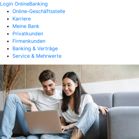
Login OnlineBanking
Online-Geschäftsstelle
Karriere
Meine Bank
Privatkunden
Firmenkunden
Banking & Verträge
Service & Mehrwerte