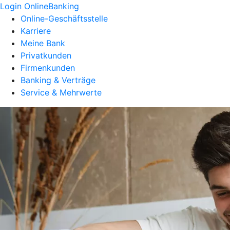
Login OnlineBanking
Online-Geschäftsstelle
Karriere
Meine Bank
Privatkunden
Firmenkunden
Banking & Verträge
Service & Mehrwerte