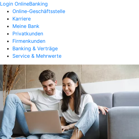
Login OnlineBanking
Online-Geschäftsstelle
Karriere
Meine Bank
Privatkunden
Firmenkunden
Banking & Verträge
Service & Mehrwerte