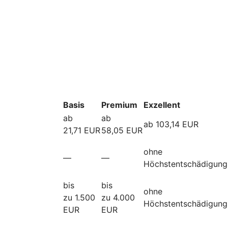
Basis
Premium
Exzellent
ab
ab
ab 103,14 EUR
21,71 EUR
58,05 EUR
ohne
—
—
Höchstentschädigung
bis
bis
ohne
zu 1.500
zu 4.000
Höchstentschädigung
EUR
EUR