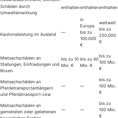
Schäden durch
enthalten
enthalten
enthalten
Umwelteinwirkung
in
weltweit
Europa
bis zu
—
bis zu
Kautionsleistung im Ausland
250.000
100.000
€
€
bis zu
Mietsachschäden an
bis zu 10
bis zu 40
100 Mio.
Stallungen, Einfriedungen und
Mio. €
Mio. €
€
Boxen
bis zu
Mietsachschäden an
—
—
100 Mio.
Pferdetransportanhängern
€
und Pferdetransport-Lkw
bis zu
Mietsachschäden an
—
—
100 Mio.
gemieteten oder geliehenen
€
beweglichen Sachen