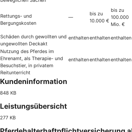
bis zu
bis zu
Rettungs- und
—
100.000
10.000 €
Bergungskosten
Mio. €
Schäden durch gewollten und
enthalten
enthalten
enthalten
ungewollten Deckakt
Nutzung des Pferdes im
Ehrenamt, als Therapie- und
enthalten
enthalten
enthalten
Besuchstier, in privatem
Reitunterricht
Kundeninformation
848 KB
Leistungsübersicht
277 KB
Pferdehalterhaftpflichtversicherung 