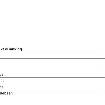
ekt eBanking
os
os
os
elebsen.