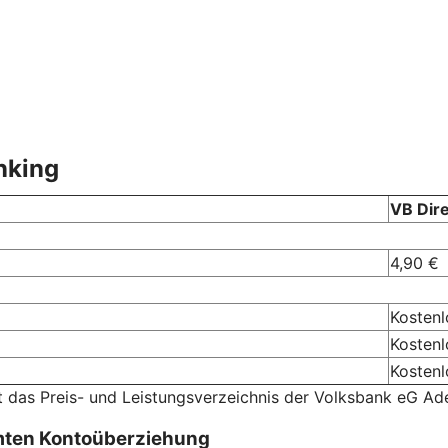
nking
VB Dir
4,90 €
Kostenl
Kostenl
Kostenl
t das Preis- und Leistungsverzeichnis der Volksbank eG Ad
mten Kontoüberziehung