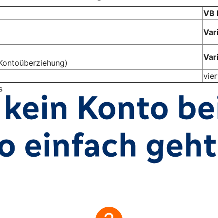
VB 
Var
Var
Kontoüberziehung)
vier
s