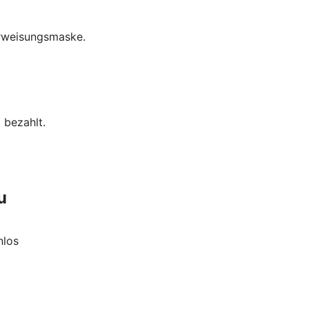
erweisungsmaske.
 bezahlt.
u
nlos