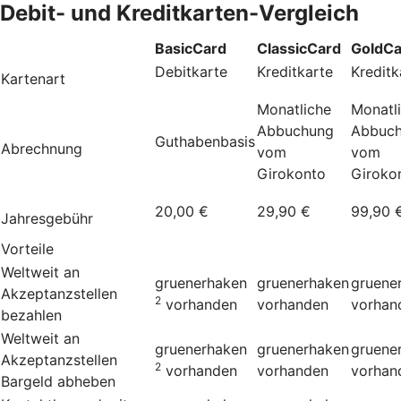
Debit- und Kreditkarten-Vergleich
BasicCard
ClassicCard
GoldCa
Debitkarte
Kreditkarte
Kreditk
Kartenart
Monatliche
Monatl
Abbuchung
Abbuc
Guthabenbasis
Abrechnung
vom
vom
Girokonto
Giroko
20,00 €
29,90 €
99,90 
Jahresgebühr
Vorteile
Weltweit an
gruenerhaken
gruenerhaken
gruene
Akzeptanzstellen
2
vorhanden
vorhanden
vorhan
bezahlen
Weltweit an
gruenerhaken
gruenerhaken
gruene
Akzeptanzstellen
2
vorhanden
vorhanden
vorhan
Bargeld abheben