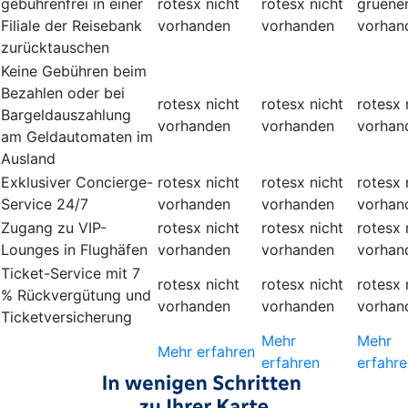
gebührenfrei in einer
rotesx
nicht
rotesx
nicht
gruene
Filiale der Reisebank
vorhanden
vorhanden
vorhan
zurücktauschen
Keine Gebühren beim
Bezahlen oder bei
rotesx
nicht
rotesx
nicht
rotesx
Bargeldauszahlung
vorhanden
vorhanden
vorhan
am Geldautomaten im
Ausland
Exklusiver Concierge-
rotesx
nicht
rotesx
nicht
rotesx
Service 24/7
vorhanden
vorhanden
vorhan
Zugang zu VIP-
rotesx
nicht
rotesx
nicht
rotesx
Lounges in Flughäfen
vorhanden
vorhanden
vorhan
Ticket-Service mit 7
rotesx
nicht
rotesx
nicht
rotesx
% Rückvergütung und
vorhanden
vorhanden
vorhan
Ticketversicherung
Mehr
Mehr
Mehr erfahren
erfahren
erfahre