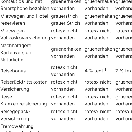
Kontaktlos und mit
gruenerhaken
gruenerhaken
gruene
Smartphone bezahlen
vorhanden
vorhanden
vorhan
Mietwagen und Hotel
grauerstrich
gruenerhaken
gruene
reservieren
grauer Strich
vorhanden
vorhan
Mietwagen-
rotesx
nicht
rotesx
nicht
rotesx
Vollkaskoversicherung
vorhanden
vorhanden
vorhan
Nachhaltigere
gruenerhaken
gruenerhaken
gruene
Kartenversion
vorhanden
vorhanden
vorhan
Naturliebe
rotesx
nicht
1
Reisebonus
4 %
text
7 %
tex
vorhanden
Reiserücktrittskosten-
rotesx
nicht
rotesx
nicht
gruene
Versicherung
vorhanden
vorhanden
vorhan
Reise-
rotesx
nicht
rotesx
nicht
gruene
Krankenversicherung
vorhanden
vorhanden
vorhan
Reisegepäck-
rotesx
nicht
rotesx
nicht
rotesx
Versicherung
vorhanden
vorhanden
vorhan
Fremdwährung