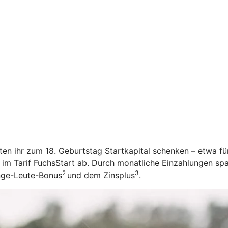
öchten ihr zum 18. Geburtstag Startkapital schenken – etwa f
 im Tarif FuchsStart ab.
Durch monatliche Einzahlungen spar
2
3
unge-Leute-Bonus
und dem Zinsplus
.