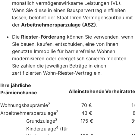
monatlich vermögenswirksame Leistungen (VL).
Wenn Sie diese in einen Bausparvertrag einfließen
lassen, belohnt der Staat Ihren Vermögensaufbau mit
der
Arbeitnehmersparzulage (ASZ)
.
Die
Riester-Förderung
können Sie verwenden, wenn
Sie bauen, kaufen, entschulden, eine von Ihnen
genutzte Immobilie für barrierefreies Wohnen
modernisieren oder energetisch sanieren möchten.
Sie zahlen die jeweiligen Beträge in einen
zertifizierten Wohn-Riester-Vertrag ein.
Ihre jährliche
Alleinstehende
Verheiratet
Prämienchance
2
Wohnungsbauprämie
70 €
1
2
Arbeitnehmersparzulage
43 €
3
Grundzulage
175 €
3
4
Kinderzulage
(für