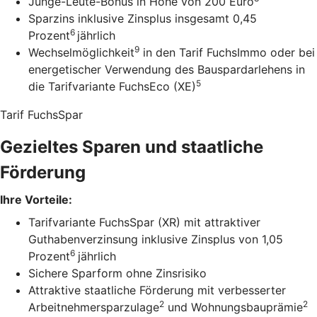
Junge-Leute-Bonus in Höhe von 200 Euro
Sparzins inklusive Zinsplus insgesamt 0,45
6
Prozent
jährlich
9
Wechselmöglichkeit
in den Tarif FuchsImmo oder bei
energetischer Verwendung des Bauspardarlehens in
5
die Tarifvariante FuchsEco (XE)
Tarif FuchsSpar
Gezieltes Sparen und staatliche
Förderung
Ihre Vorteile:
Tarifvariante FuchsSpar (XR) mit attraktiver
Guthabenverzinsung inklusive Zinsplus von 1,05
6
Prozent
jährlich
Sichere Sparform ohne Zinsrisiko
Attraktive staatliche Förderung mit verbesserter
2
2
Arbeitnehmersparzulage
und Wohnungsbauprämie