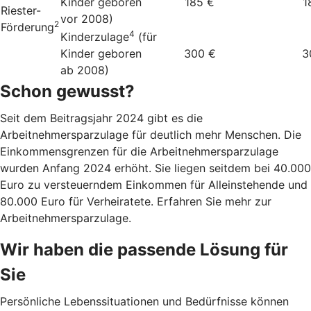
Kinder geboren
185 €
1
Riester-
vor 2008)
2
Förderung
4
Kinderzulage
(für
Kinder geboren
300 €
3
ab 2008)
Schon gewusst?
Seit dem Beitragsjahr 2024 gibt es die
Arbeitnehmersparzulage für deutlich mehr Menschen. Die
Einkommensgrenzen für die Arbeitnehmersparzulage
wurden Anfang 2024 erhöht. Sie liegen seitdem bei 40.000
Euro zu versteuerndem Einkommen für Alleinstehende und
80.000 Euro für Verheiratete. Erfahren Sie mehr zur
Arbeitnehmersparzulage.
Wir haben die passende Lösung für
Sie
Persönliche Lebenssituationen und Bedürfnisse können